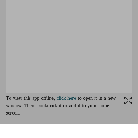
To view this app offline,
click here
to open it in a new
window. Then, bookmark it or add it to your home
screen.