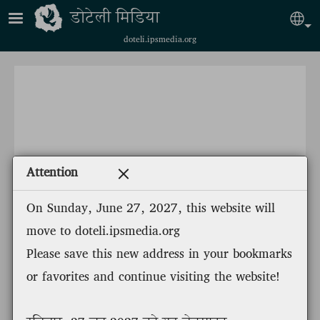
Skip to main content
डोटेली मिडिया
Sel
doteli.ipsmedia.org
Attention
On Sunday, June 27, 2027, this website will
move to doteli.ipsmedia.org
Please save this new address in your bookmarks
or favorites and continue visiting the website!